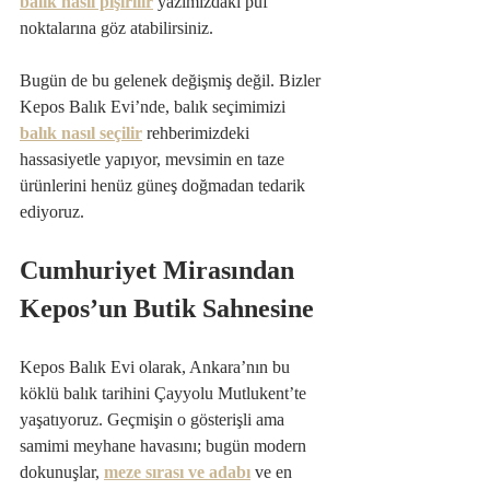
balık nasıl pişirilir
 yazımızdaki püf 
noktalarına göz atabilirsiniz.
Bugün de bu gelenek değişmiş değil. Bizler 
Kepos Balık Evi’nde, balık seçimimizi 
balık nasıl seçilir
 rehberimizdeki 
hassasiyetle yapıyor, mevsimin en taze 
ürünlerini henüz güneş doğmadan tedarik 
ediyoruz.
Cumhuriyet Mirasından 
Kepos’un Butik Sahnesine
Kepos Balık Evi olarak, Ankara’nın bu 
köklü balık tarihini Çayyolu Mutlukent’te 
yaşatıyoruz. Geçmişin o gösterişli ama 
samimi meyhane havasını; bugün modern 
dokunuşlar, 
meze sırası ve adabı
 ve en 