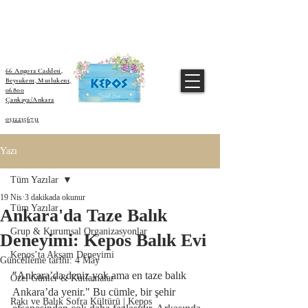
66 Angora Caddesi,
Beysukent, Mutlukent,
06800
Çankaya/Ankara
03122356731
Yazı
Tüm Yazılar
19 Nis
3 dakikada okunur
Tüm Yazılar
Ankara'da Taze Balık
Grup & Kurumsal Organizasyonlar
Deneyimi: Kepos Balık Evi
Kepos’ta Akşam Deneyimi
Güncelleme tarihi:
4 May
"Ankara’da deniz yok ama en taze balık 
Özel Günler & Kutlamalar
Ankara’da yenir." Bu cümle, bir şehir 
Rakı ve Balık Sofra Kültürü | Kepos