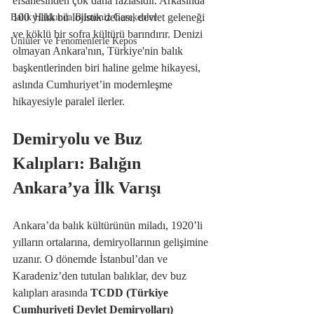
efsanesinden çok daha fazlasıdır. Arkasında 
100 yıllık bir lojistik dehası, devlet geleneği 
Balık Hakkında Bilmeniz Gerekenler
ve köklü bir sofra kültürü barındırır. Denizi 
Ünlüler ve Fenomenlerle Kepos
olmayan Ankara'nın, Türkiye'nin balık 
başkentlerinden biri haline gelme hikayesi, 
aslında Cumhuriyet’in modernleşme 
hikayesiyle paralel ilerler.
Demiryolu ve Buz 
Kalıpları: Balığın 
Ankara’ya İlk Varışı
Ankara’da balık kültürünün miladı, 1920’li 
yılların ortalarına, demiryollarının gelişimine 
uzanır. O dönemde İstanbul’dan ve 
Karadeniz’den tutulan balıklar, dev buz 
kalıpları arasında 
TCDD (Türkiye 
Cumhuriyeti Devlet Demiryolları)