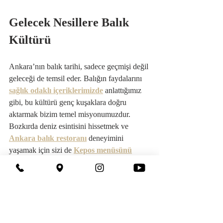
Gelecek Nesillere Balık 
Kültürü
Ankara’nın balık tarihi, sadece geçmişi değil 
geleceği de temsil eder. Balığın faydalarını 
sağlık odaklı içeriklerimizde
 anlattığımız 
gibi, bu kültürü genç kuşaklara doğru 
aktarmak bizim temel misyonumuzdur. 
Bozkırda deniz esintisini hissetmek ve 
Ankara balık restoranı
 deneyimini 
yaşamak için sizi de 
Kepos menüsünü
keşfetmeye bekliyoruz.
Ankara'da balık kültürü hakkında daha 
kapsamlı bilgiler için 
Balık Hakkında Her 
Şey
 rehberimize göz atabilirsiniz.