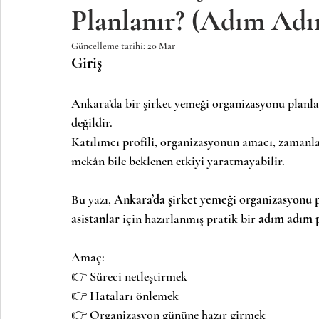
Planlanır? (Adım Ad
Güncelleme tarihi:
20 Mar
Giriş
Ankara’da bir şirket yemeği organizasyonu planl
değildir.
Katılımcı profili, organizasyonun amacı, zamanla
mekân bile beklenen etkiyi yaratmayabilir.
Bu yazı, 
Ankara’da şirket yemeği organizasyonu pl
asistanlar
 için hazırlanmış pratik bir 
adım adım p
Amaç:
👉 Süreci netleştirmek
👉 Hataları önlemek
👉 Organizasyon gününe hazır girmek