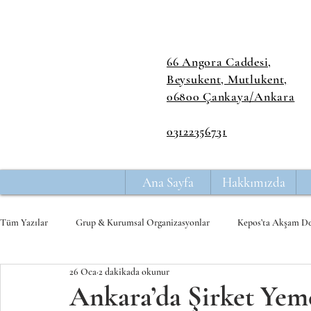
66 Angora Caddesi,
Beysukent, Mutlukent,
06800 Çankaya/Ankara
03122356731
Ana Sayfa
Hakkımızda
Tüm Yazılar
Grup & Kurumsal Organizasyonlar
Kepos’ta Akşam D
26 Oca
2 dakikada okunur
Balık Hakkında Bilmeniz Gerekenler
Ünlüler ve Fenomenlerle Kep
Ankara’da Şirket Yem