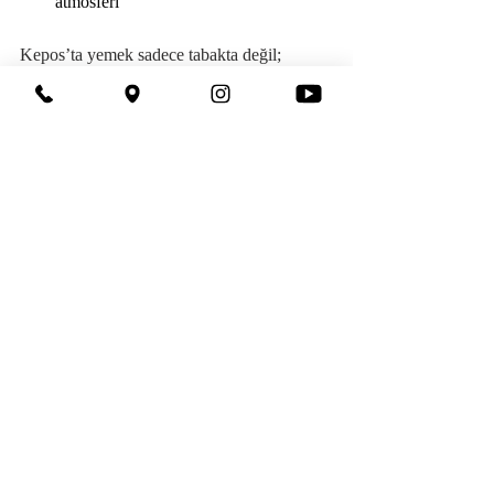
atmosferi
Kepos’ta yemek sadece tabakta değil; 
sohbet, müzik ve atmosferle birlikte 
bütünsel bir deneyime dönüşüyor
.
Kepos Balık Evi’nde Sizi 
Bekleriz
Hazer Amani ile mutfağımızda başlayan bu 
sohbet, her akşam sofralarımızda devam 
ediyor.
Menümüzü incelemek, canlı müzik 
günlerimizi öğrenmek veya rezervasyon 
yapmak için web sitemizi ziyaret 
edebilirsiniz.
📞 
Rezervasyon: