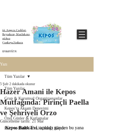
66 Angora Caddesi,
Beysukent, Mutlukent,
06800
Çankaya/Ankara
03122356731
Yazı
Tüm Yazılar
5 Şub
2 dakikada okunur
Tüm Yazılar
Hazer Amani ile Kepos
Grup & Kurumsal Organizasyonlar
Mutfağında: Pirinçli Paella
Kepos’ta Akşam Deneyimi
ve Şehriyeli Orzo
Özel Günler & Kutlamalar
Güncelleme tarihi:
21 Mar
Kepos Balık Evi
, açıldığı günden bu yana 
Rakı ve Balık Sofra Kültürü | Kepos