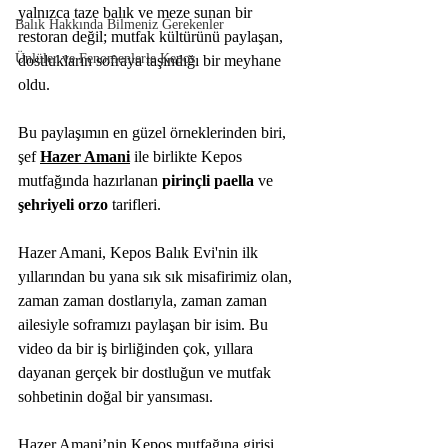
yalnızca taze balık ve meze sunan bir 
Balık Hakkında Bilmeniz Gerekenler
restoran değil; mutfak kültürünü paylaşan, 
Ünlüler ve Fenomenlerle Kepos
dostlukların sofraya taşındığı bir meyhane 
oldu.
Bu paylaşımın en güzel örneklerinden biri, 
şef 
Hazer Amani
 ile birlikte Kepos 
mutfağında hazırlanan 
pirinçli paella
 ve 
şehriyeli orzo
 tarifleri.
Hazer Amani, Kepos Balık Evi'nin ilk 
yıllarından bu yana sık sık misafirimiz olan, 
zaman zaman dostlarıyla, zaman zaman 
ailesiyle soframızı paylaşan bir isim. Bu 
video da bir iş birliğinden çok, yıllara 
dayanan gerçek bir dostluğun ve mutfak 
sohbetinin doğal bir yansıması.
Hazer Amani’nin Kepos mutfağına girişi, 