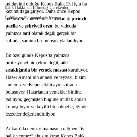
müdavimi olduğu Kepos Balık Evi için bu 
Balık Hakkında Bilmeniz Gerekenler
kez mutfağa giriyor. Daha önce Kepos 
Ünlüler ve Fenomenlerle Kepos
menüsüne katkı olarak hazırladığı 
pirinçli 
paella
 ve 
şehriyeli orzo
, bu videoda 
yalnızca tarif olarak değil; gerçek bir 
sofrada, samimi bir buluşmayla tadılıyor.
Bu özel günde Kepos’ta yalnızca 
profesyonel bir çekim değil, 
aile 
sıcaklığında bir yemek masası
 kuruluyor. 
Hazer Amani’nin annesi ve teyzesi, bizim 
annemiz ve Kepos ekibi aynı sofrada 
buluşuyor. Hazırlanan yemekler birlikte 
tadılıyor, geçmişten bugüne mutfak anıları 
konuşuluyor ve keyifli bir sohbet eşliğinde 
lezzetler değerlendiriliyor.
Ankara’da deniz olmamasına rağmen “iyi 
balık yenmez” algısını kıran Kepos Balık 