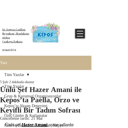
66 Angora Caddesi,
Beysukent, Mutlukent,
06800
Çankaya/Ankara
03122356731
Yazı
Tüm Yazılar
5 Şub
2 dakikada okunur
Tüm Yazılar
Ünlü Şef Hazer Amani ile
Grup & Kurumsal Organizasyonlar
Kepos’ta Paella, Orzo ve
Kepos’ta Akşam Deneyimi
Keyifli Bir Tadım Sofrası
Özel Günler & Kutlamalar
Güncelleme tarihi:
21 Mar
Ünlü şef 
Hazer Amani
, uzun yıllardır 
Rakı ve Balık Sofra Kültürü | Kepos