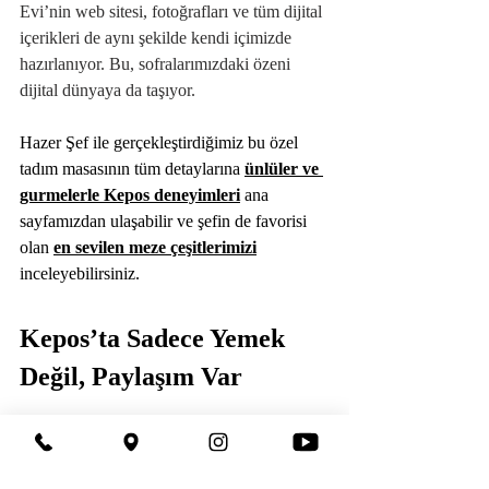
Evi’nin web sitesi, fotoğrafları ve tüm dijital 
içerikleri de aynı şekilde kendi içimizde 
hazırlanıyor. Bu, sofralarımızdaki özeni 
dijital dünyaya da taşıyor.
Hazer Şef ile gerçekleştirdiğimiz bu özel 
tadım masasının tüm detaylarına 
ünlüler ve 
gurmelerle Kepos deneyimleri
 ana 
sayfamızdan ulaşabilir ve şefin de favorisi 
olan 
en sevilen meze çeşitlerimizi
inceleyebilirsiniz.
Kepos’ta Sadece Yemek 
Değil, Paylaşım Var
Hazer Amani ile çekilen bu video, Kepos 
Balık Evi’nin sadece bir restoran değil; 
sofra, sohbet ve paylaşım mekânı 